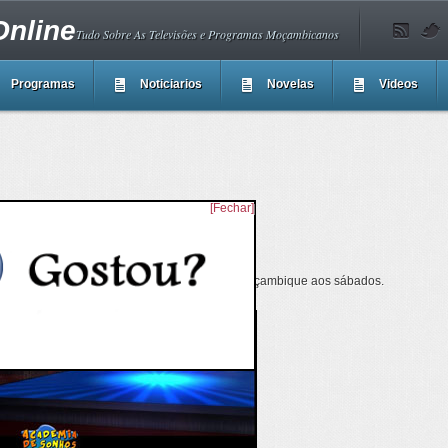
nline
Tudo Sobre As Televisões e Programas Moçambicanos
Programas
Noticiarios
Novelas
Videos
[Fechar]
ntil moçambicano, exibido na televisão de Moçambique aos sábados.