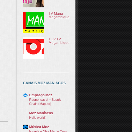
TV Maná
Moçambique
TOP TV
Moçambique
CANAIS MOZ MANÍACOS
Emprego Moz
Responsável – Supply
Chain (Maputo)
Moz Maníacos
Hello world!
Música Moz
Ntombi – Allex Martin Com