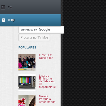
Blog
POPULARES
O Meu Ex
Deseja-me
Lista de
Emissoras
de Televisão
de
Moçambique
Novela
Porque o
Amor Manda