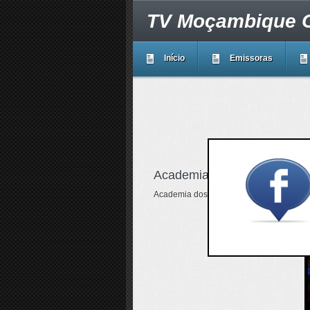
TV Moçambique O
Início
Emissoras
Academia dos Sonhos
Academia dos Sonhos é um programa infa